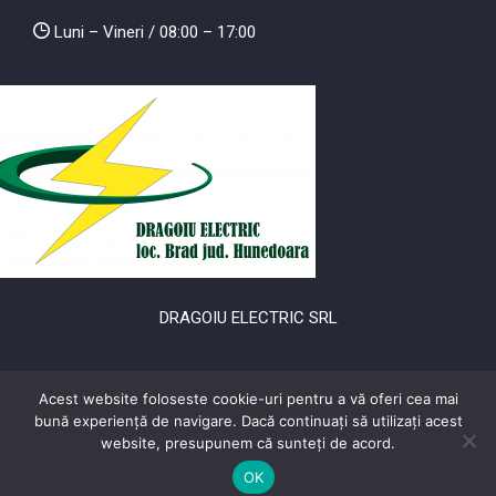
Luni – Vineri / 08:00 – 17:00
DRAGOIU ELECTRIC SRL
str. Dacilor Bl. 22 Sc. 2 Et. 3 Ap. 24, BRAD
Acest website foloseste cookie-uri pentru a vă oferi cea mai
bună experiență de navigare. Dacă continuați să utilizați acest
Luni – Vineri / 08:00 – 17:00
website, presupunem că sunteți de acord.
OK