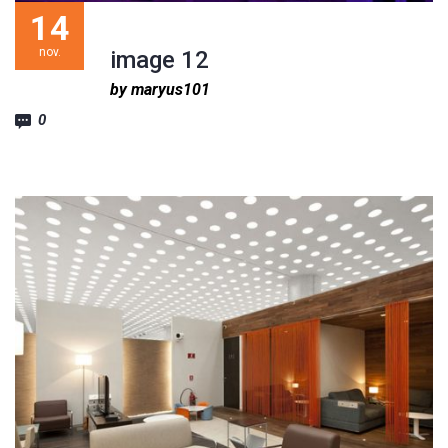
14
nov.
image 12
by maryus101
0