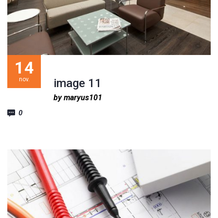
14
nov.
image 11
by maryus101
0