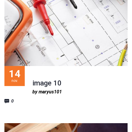
14
nov.
image 10
by maryus101
0