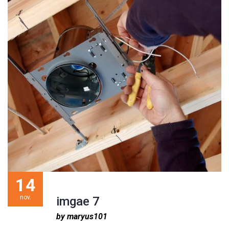
14
nov.
imgae 7
by maryus101