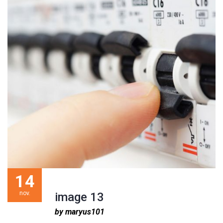
14
nov.
image 13
by maryus101