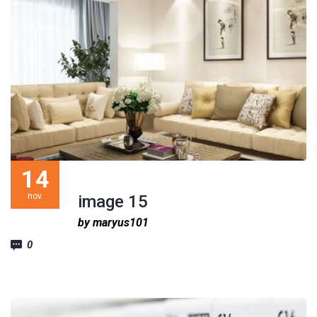
14
nov.
image 15
by maryus101
0