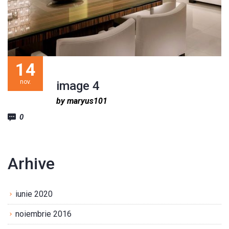
14
nov.
image 4
by maryus101
0
Arhive
iunie 2020
noiembrie 2016