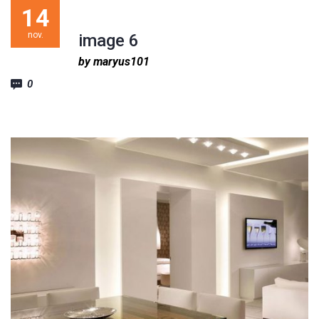
14
nov.
image 6
by maryus101
0